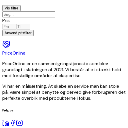
underholdning
Kameraer
Vis
filtre
og
optik
Pris
Fødevarer,
drikkevarer
Anvend prisfilter
og
tobak
Tøj
PriceOnline
og
tilbehør
PriceOnline er en sammenligningstjeneste som blev
Isenkram
grundlagt i slutningen af 2021. Vi består af et stærkt hold
Kontorartikler
med forskellige områder af ekspertise.
Kufferter
og
Vi har én målsætning. At skabe en service man kan stole
tasker
på, være simpel at benytte og derved give forbrugeren det
Køretøjer
perfekte overblik med produkterne i fokus.
og
dele
Følg os
Medier
Møbler
Religiøst