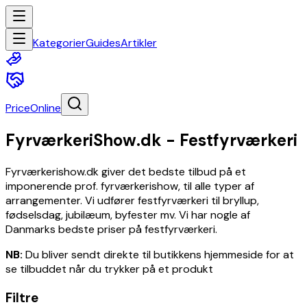
Elektronik
Hjem
Kategorier
Guides
Artikler
og
have
Baby
og
PriceOnline
småbørn
Spil
FyrværkeriShow.dk - Festfyrværkeri
og
legetøj
Sundhed
Fyrværkerishow.dk giver det bedste tilbud på et
og
imponerende prof. fyrværkerishow, til alle typer af
skønhed
arrangementer. Vi udfører festfyrværkeri til bryllup,
Dyr
fødselsdag, jubilæum, byfester mv. Vi har nogle af
og
Danmarks bedste priser på festfyrværkeri.
tilbehør
til
NB:
Du bliver sendt direkte til butikkens hjemmeside for at
kæledyr
se tilbuddet når du trykker på et produkt
Kunst
Filtre
og