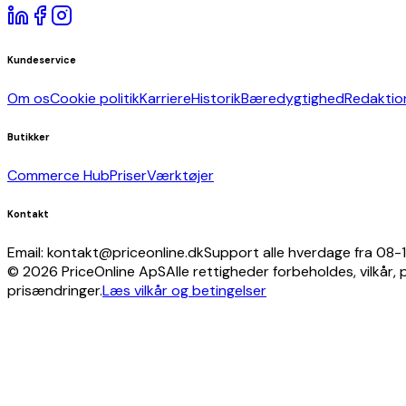
underholdning
Kameraer
og
Kundeservice
optik
Fødevarer,
Om os
Cookie politik
Karriere
Historik
Bæredygtighed
Redaktio
drikkevarer
og
tobak
Butikker
Tøj
Commerce Hub
Priser
Værktøjer
og
tilbehør
Isenkram
Kontakt
Kontorartikler
Email: kontakt@priceonline.dk
Support alle hverdage fra 08-
Kufferter
© 2026 PriceOnline ApS
Alle rettigheder forbeholdes, vilkår, 
og
prisændringer.
Læs vilkår og betingelser
tasker
Køretøjer
og
dele
Medier
Møbler
Religiøst