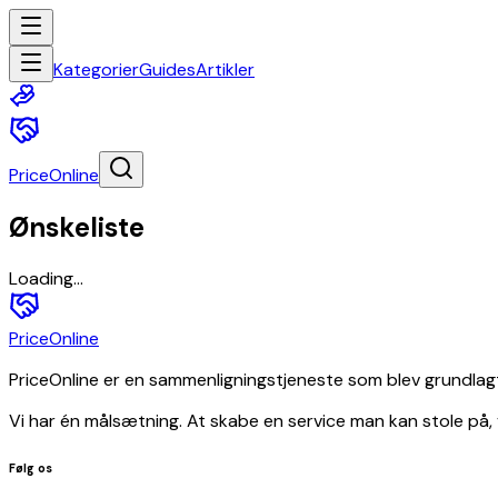
Elektronik
Hjem
Kategorier
Guides
Artikler
og
have
Baby
og
PriceOnline
småbørn
Spil
Ønskeliste
og
legetøj
Sundhed
Loading...
og
skønhed
PriceOnline
Dyr
og
PriceOnline er en sammenligningstjeneste som blev grundlagt 
tilbehør
til
Vi har én målsætning. At skabe en service man kan stole på,
kæledyr
Kunst
Følg os
og