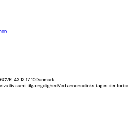
nen
16
CVR: 43 13 17 10
Danmark
privatliv samt tilgængelighed
Ved annoncelinks tages der forbehol