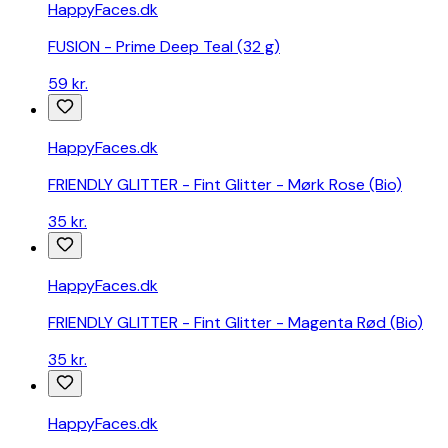
HappyFaces.dk
priser
fra
FUSION - Prime Deep Teal (32 g)
danske
webshops
59 kr.
Billig
klapvogn
-
HappyFaces.dk
sammenlign
priser
FRIENDLY GLITTER - Fint Glitter - Mørk Rose (Bio)
fra
35 kr.
danske
webshops
Billige
HappyFaces.dk
insektmidler
-
FRIENDLY GLITTER - Fint Glitter - Magenta Rød (Bio)
sammenlign
priser
35 kr.
fra
danske
webshops
HappyFaces.dk
Batteridrevet