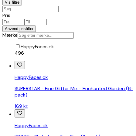
underholdning
Vis
filtre
Kameraer
og
Pris
optik
Fødevarer,
Anvend prisfilter
drikkevarer
Mærke
og
tobak
HappyFaces.dk
Tøj
496
og
tilbehør
Isenkram
HappyFaces.dk
Kontorartikler
Kufferter
SUPERSTAR - Fine Glitter Mix - Enchanted Garden (6-
og
pack)
tasker
Køretøjer
169 kr.
og
dele
Medier
HappyFaces.dk
Møbler
Religiøst