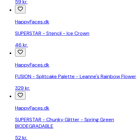
59 kr.
hudplejeprodukter
samlet
ét
HappyFaces.dk
sted.
Billig
SUPERSTAR - Stencil - Ice Crown
tremmeseng
-
46 kr.
sammenlign
priser
fra
HappyFaces.dk
danske
webshops
FUSION - Splitcake Palette - Leanne's Rainbow Flower
Billig
329 kr.
babyalarm-
sammenlign
priser
HappyFaces.dk
fra
danske
SUPERSTAR - Chunky Glitter - Spring Green
webshops
BIODEGRADABLE
Billig
babynest
52 kr.