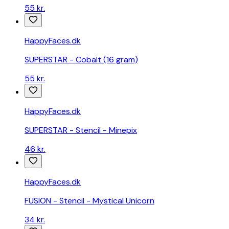
55 kr.
danske
webshops
Billig
HappyFaces.dk
pool
-
SUPERSTAR - Cobalt (16 gram)
sammenlign
priser
55 kr.
fra
danske
webshops
HappyFaces.dk
Sammenlign
priser
SUPERSTAR - Stencil - Minepix
på
46 kr.
dagscremer
og
find
HappyFaces.dk
den
billigste
FUSION - Stencil - Mystical Unicorn
pris
Find
34 kr.
den