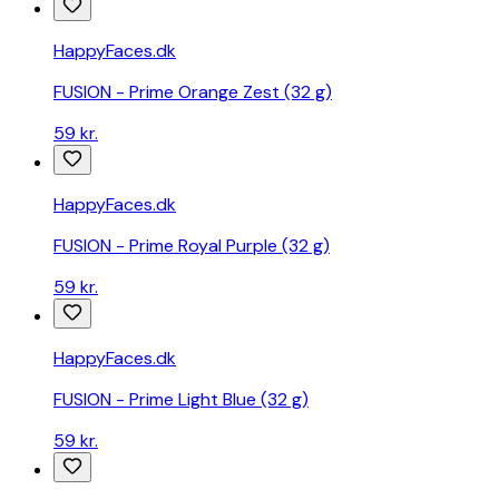
bedste
pris
HappyFaces.dk
på
økologisk
FUSION - Prime Orange Zest (32 g)
hudpleje
fra
59 kr.
Naturligolie
HappyFaces.dk
FUSION - Prime Royal Purple (32 g)
59 kr.
HappyFaces.dk
FUSION - Prime Light Blue (32 g)
59 kr.