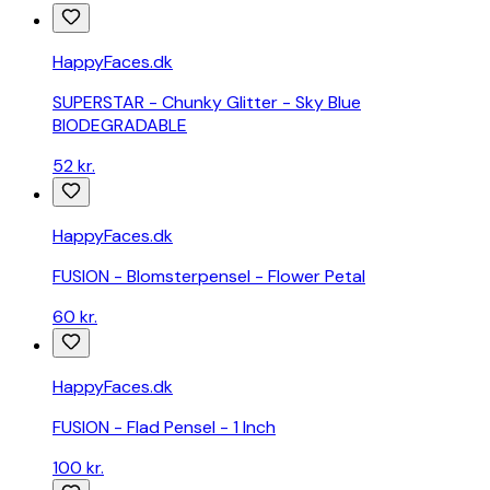
-
sammenlign
priser
HappyFaces.dk
fra
danske
SUPERSTAR - Chunky Glitter - Sky Blue
webshops
BIODEGRADABLE
Billig
52 kr.
bedside
crib
-
HappyFaces.dk
sammenlign
priser
FUSION - Blomsterpensel - Flower Petal
fra
danske
60 kr.
webshops
Billig
højstol
HappyFaces.dk
-
sammenlign
FUSION - Flad Pensel - 1 Inch
priser
fra
100 kr.
danske