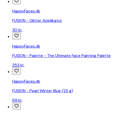
webshops
Billig
HappyFaces.dk
skråstol
FUSION - Glitter Applikator
-
sammenlign
30 kr.
priser
fra
danske
HappyFaces.dk
webshops
Billig
FUSION - Palette - The Ultimate Face Painting Palette
autostol
-
353 kr.
sammenlign
priser
fra
HappyFaces.dk
danske
webshops
FUSION - Pearl Winter Blue (25 g)
Billig
69 kr.
barnevogn
-
sammenlign