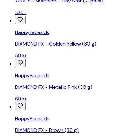
YBODY - Skabelon - Tiny Star (2-pack)
og
10 kr.
ceremonielt
Erhverv
og
HappyFaces.dk
industri
Software
DIAMOND FX - Golden Yellow (30 g)
Sportsartikler
Billigste
59 kr.
babyudstyr
samlet
på
HappyFaces.dk
ét
sted
DIAMOND FX - Metallic Pink (30 g)
–
spar
69 kr.
penge
i
dag!
HappyFaces.dk
Billigste
DIAMOND FX - Brown (30 g)
skønheds-
og