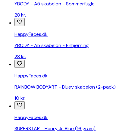
plæneklipper:
YBODY - A5 skabelon - Sommerfugle
Find
den
28 kr.
perfekte
model
til
HappyFaces.dk
din
YBODY - A5 skabelon - Enhjørning
have
Billig
28 kr.
solcreme-
sammenlign
priser
HappyFaces.dk
fra
danske
RAINBOW BODYART - Bluey skabelon (2-pack)
webshops
Billig
10 kr.
aftersun
lotion
-
HappyFaces.dk
sammenlign
priser
SUPERSTAR - Henry Jr. Blue (16 gram)
fra