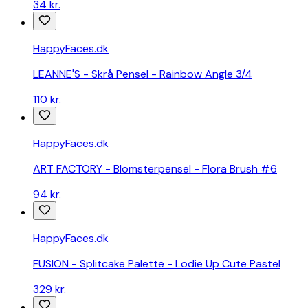
34 kr.
HappyFaces.dk
LEANNE'S - Skrå Pensel - Rainbow Angle 3/4
110 kr.
HappyFaces.dk
ART FACTORY - Blomsterpensel - Flora Brush #6
94 kr.
HappyFaces.dk
FUSION - Splitcake Palette - Lodie Up Cute Pastel
329 kr.