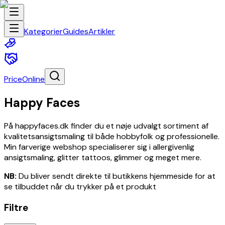
Elektronik
Hjem
Kategorier
Guides
Artikler
og
have
Baby
og
PriceOnline
småbørn
Spil
Happy Faces
og
legetøj
Sundhed
På happyfaces.dk finder du et nøje udvalgt sortiment af
og
kvalitetsansigtsmaling til både hobbyfolk og professionelle.
skønhed
Min farverige webshop specialiserer sig i allergivenlig
Dyr
ansigtsmaling, glitter tattoos, glimmer og meget mere.
og
tilbehør
NB:
Du bliver sendt direkte til butikkens hjemmeside for at
til
se tilbuddet når du trykker på et produkt
kæledyr
Filtre
Kunst
og