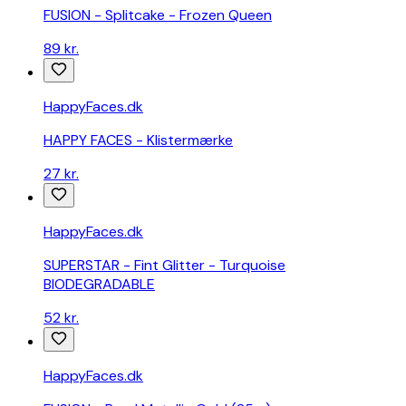
FUSION - Splitcake - Frozen Queen
89 kr.
HappyFaces.dk
HAPPY FACES - Klistermærke
27 kr.
HappyFaces.dk
SUPERSTAR - Fint Glitter - Turquoise
BIODEGRADABLE
52 kr.
HappyFaces.dk