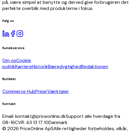
underholdning
på, være simpel at benytte og derved give forbrugeren det
Kameraer
perfekte overblik med produkterne i fokus.
og
optik
Følg os
Fødevarer,
drikkevarer
og
tobak
Kundeservice
Tøj
og
Om os
Cookie
tilbehør
politik
Karriere
Historik
Bæredygtighed
Redaktionen
Isenkram
Kontorartikler
Butikker
Kufferter
og
Commerce Hub
Priser
Værktøjer
tasker
Køretøjer
Kontakt
og
dele
Email: kontakt@priceonline.dk
Support alle hverdage fra
Medier
08-16
CVR: 43 13 17 10
Danmark
Møbler
© 2026 PriceOnline ApS
Alle rettigheder forbeholdes, vilkår,
Religiøst