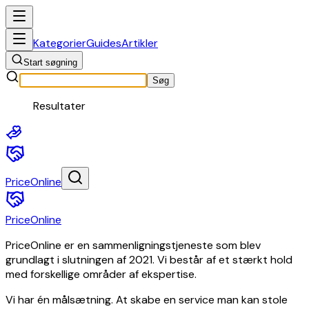
Elektronik
Hjem
Kategorier
Guides
Artikler
og
Start søgning
have
Baby
Søg
og
Resultater
småbørn
Spil
og
legetøj
Sundhed
PriceOnline
og
skønhed
Dyr
PriceOnline
og
tilbehør
PriceOnline er en sammenligningstjeneste som blev
til
grundlagt i slutningen af 2021. Vi består af et stærkt hold
kæledyr
med forskellige områder af ekspertise.
Kunst
og
Vi har én målsætning. At skabe en service man kan stole