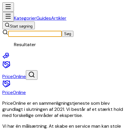
Elektronik
Hjem
Kategorier
Guides
Artikler
og
Start søgning
have
Baby
Søg
og
Resultater
småbørn
Spil
og
legetøj
Sundhed
PriceOnline
og
skønhed
Dyr
PriceOnline
og
tilbehør
PriceOnline er en sammenligningstjeneste som blev
til
grundlagt i slutningen af 2021. Vi består af et stærkt hold
kæledyr
med forskellige områder af ekspertise.
Kunst
og
Vi har én målsætning. At skabe en service man kan stole