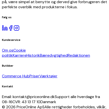
underholdning
på, være simpel at benytte og derved give forbrugeren det
Kameraer
perfekte overblik med produkterne i fokus.
og
optik
Følg os
Fødevarer,
drikkevarer
og
tobak
Kundeservice
Tøj
og
Om os
Cookie
tilbehør
politik
Karriere
Historik
Bæredygtighed
Redaktionen
Isenkram
Kontorartikler
Butikker
Kufferter
og
Commerce Hub
Priser
Værktøjer
tasker
Køretøjer
Kontakt
og
dele
Email: kontakt@priceonline.dk
Support alle hverdage fra
Medier
08-16
CVR: 43 13 17 10
Danmark
Møbler
© 2026 PriceOnline ApS
Alle rettigheder forbeholdes, vilkår,
Religiøst