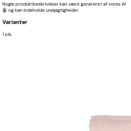
Nogle produktbeskrivelser kan være genereret af vores AI
webshops
🤖 og kan indeholde unøjagtigheder.
Billig
skråstol
Varianter
-
sammenlign
1
stk.
priser
fra
danske
webshops
Billig
autostol
-
sammenlign
priser
fra
danske
webshops
Billig
barnevogn
-
sammenlign