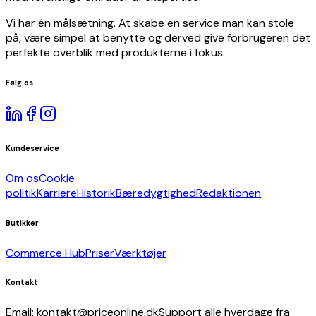
Vi har én målsætning. At skabe en service man kan stole
på, være simpel at benytte og derved give forbrugeren det
perfekte overblik med produkterne i fokus.
Følg os
Kundeservice
Om os
Cookie
politik
Karriere
Historik
Bæredygtighed
Redaktionen
Butikker
Commerce Hub
Priser
Værktøjer
Kontakt
Email: kontakt@priceonline.dk
Support alle hverdage fra