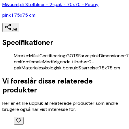
M&uuml;sli Stofbleer - 2-pak - 75x75 - Peony
danske
webshops
pink | 75x75 cm
Billig
pool
-
Del
sammenlign
Specifikationer
priser
fra
danske
Mærke
:
Müsli
Certificering
:
GOTS
Farve
:
pink
Dimensioner
:
7
webshops
cm
Køn
:
female
Medfølgende tilbehør
:
2-
Sammenlign
pak
Materiale
:
økologisk bomuld
Størrelse
:
75x75 cm
priser
på
Vi foreslår disse relaterede
dagscremer
produkter
og
find
den
Her er et lille udpluk af relaterede produkter som andre
billigste
brugere også har vist interesse for.
pris
Find
den