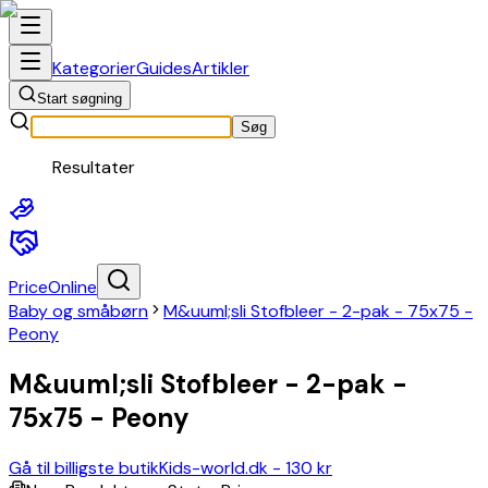
Elektronik
Hjem
Kategorier
Guides
Artikler
og
Start søgning
have
Baby
Søg
og
Resultater
småbørn
Spil
og
legetøj
Sundhed
PriceOnline
og
Baby og småbørn
M&uuml;sli Stofbleer - 2-pak - 75x75 -
skønhed
Peony
Dyr
og
M&uuml;sli Stofbleer - 2-pak -
tilbehør
til
75x75 - Peony
kæledyr
Kunst
Gå til billigste butik
Kids-world.dk
-
130 kr
og