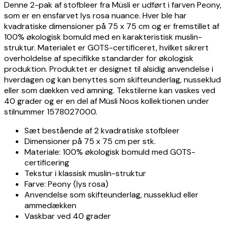
-
Denne 2-pak af stofbleer fra Müsli er udført i farven Peony,
sammenlign
som er en ensfarvet lys rosa nuance. Hver ble har
priser
kvadratiske dimensioner på 75 x 75 cm og er fremstillet af
fra
100% økologisk bomuld med en karakteristisk muslin-
danske
struktur. Materialet er GOTS-certificeret, hvilket sikrert
webshops
overholdelse af specifikke standarder for økologisk
Billig
produktion. Produktet er designet til alsidig anvendelse i
bedside
hverdagen og kan benyttes som skifteunderlag, nusseklud
crib
eller som dækken ved amning. Tekstilerne kan vaskes ved
-
40 grader og er en del af Müsli Noos kollektionen under
sammenlign
stilnummer 1578027000.
priser
Sæt bestående af 2 kvadratiske stofbleer
fra
Dimensioner på 75 x 75 cm per stk.
danske
Materiale: 100% økologisk bomuld med GOTS-
webshops
certificering
Billig
Tekstur i klassisk muslin-struktur
højstol
Farve: Peony (lys rosa)
-
Anvendelse som skifteunderlag, nusseklud eller
sammenlign
ammedækken
priser
Vaskbar ved 40 grader
fra
danske