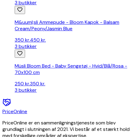
3
butikker
M&uuml;sli Ammepude - Bloom Kapok - Balsam
Cream/Peony/Jasmin Blue
350 kr.
450 kr.
3
butikker
Müsli Bloom Bed - Baby Sengetøj - Hvid/Blå/Rosa -
70x100 cm
250 kr.
350 kr.
3
butikker
PriceOnline
PriceOnline er en sammenligningstjeneste som blev
grundlagt i slutningen af 2021. Vi består af et stærkt hold
med forskellige områder af ekspertise.